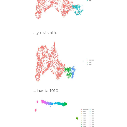
… y más allá…
… hasta 1910.